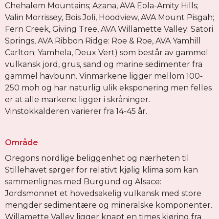
Chehalem Mountains; Azana, AVA Eola-Amity Hills;
Valin Morrissey, Bois Joli, Hoodview, AVA Mount Pisgah;
Fern Creek, Giving Tree, AVA Willamette Valley; Satori
Springs, AVA Ribbon Ridge: Roe & Roe, AVA Yamhill
Carlton; Yamhela, Deux Vert) som består av gammel
vulkansk jord, grus, sand og marine sedimenter fra
gammel havbunn. Vinmarkene ligger mellom 100-
250 moh og har naturlig ulik eksponering men felles
er at alle markene ligger i skråninger.
Vinstokkalderen varierer fra 14-45 år.
Område
Oregons nordlige beliggenhet og nærheten til
Stillehavet sørger for relativt kjølig klima som kan
sammenlignes med Burgund og Alsace:
Jordsmonnet et hovedsakelig vulkansk med store
mengder sedimentære og mineralske komponenter.
Willamette Valley ligger knapt en times kjøring fra