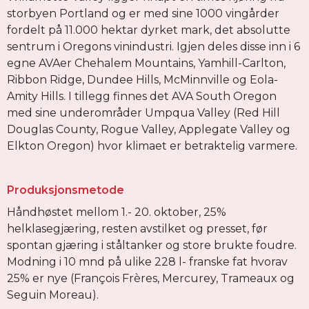
storbyen Portland og er med sine 1000 vingårder
fordelt på 11.000 hektar dyrket mark, det absolutte
sentrum i Oregons vinindustri. Igjen deles disse inn i 6
egne AVAer Chehalem Mountains, Yamhill-Carlton,
Ribbon Ridge, Dundee Hills, McMinnville og Eola-
Amity Hills. I tillegg finnes det AVA South Oregon
med sine underområder Umpqua Valley (Red Hill
Douglas County, Rogue Valley, Applegate Valley og
Elkton Oregon) hvor klimaet er betraktelig varmere.
Produksjonsmetode
Håndhøstet mellom 1.- 20. oktober, 25%
helklasegjæring, resten avstilket og presset, før
spontan gjæring i ståltanker og store brukte foudre.
Modning i 10 mnd på ulike 228 l- franske fat hvorav
25% er nye (François Frères, Mercurey, Trameaux og
Seguin Moreau).