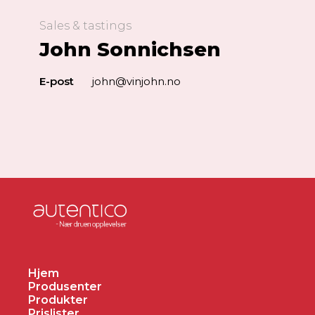
Sales & tastings
John Sonnichsen
E-post
john@vinjohn.no
Hjem
Produsenter
Produkter
Prislister