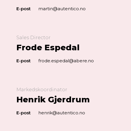
E-post
martin@autentico.no
Sales Director
Frode Espedal
E-post
frode.espedal@abere.no
Markedskoordinator
Henrik Gjerdrum
E-post
henrik@autentico.no