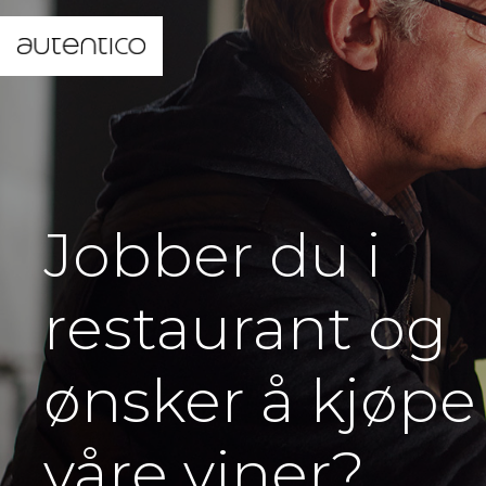
Jobber du i
restaurant og
ønsker å kjøpe
våre viner?