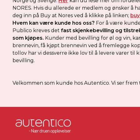
Norge og Sverige.
Her
kan du lese mer om fordel
NORES. Hvis du allerede er medlem og ønsker å h
deg inn på Buy at Nores ved å klikke på linken;
buy
Hvem kan være kunde hos oss
?
For å være kunde
Publico kreves det
fast skjenkebevilling og tilstre
som kjøpes.
Kunder med bevilling for øl og vin, ka
brennevin, få kjøpt brennevin ved å fremlegge kop
tollov har vi dessverre ikke lov til å levere varer
bevilling.
Velkommen som kunde hos Autentico. Vi ser frem ti