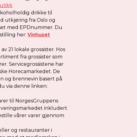
utikk
lkoholholdig drikke til
d utkjøring fra Oslo og
huset med EPDnummer. Du
tilling her:
Vinhuset
v 21 lokale grossister. Hos
rtiment fra grossister som
er. Servicegrossistene har
orske Horecamarkedet. De
 vin og brennevin basert på
du via denne linken:
varer til NorgesGruppens
erveringsmarkedet inkludert
stille vårer varer gjennom
eller og restauranter i