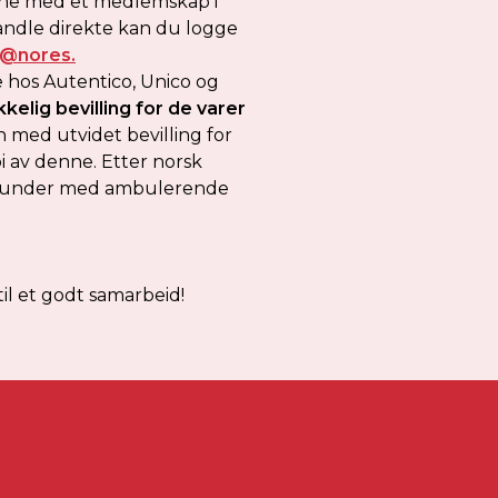
ene med et medlemskap i
andle direkte kan du logge
@nores.
 hos Autentico, Unico og
kkelig bevilling for de varer
n med utvidet bevilling for
i av denne. Etter norsk
 til kunder med ambulerende
l et godt samarbeid!