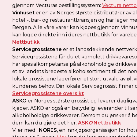
gjennom Vecturas bestillingssystem:
Vectura nettb
Vinhuset
er en av Norges største distributører av a
hotell-, bar- og restaurantbransjen og har lager me
Bergen. Alle våre varer kan kjøpes gjennom Vin
kan logge direkte inn i deres nettbutikk for varebes
Nettbutikk
Servicegrossistene
er et landsdekkende nettverk a
Servicegrossistene får du et komplett drikkevareso
har spesialkompetanse på alkoholholdige drikkevar
et av landets bredeste alkoholsortiment til det n
lokale grossistene lagerfører et stort utvalg av øl,
kundenes behov. Din lokale Servicegrossist finner 
Servicegrossistene oversikt
ASKO
er Norges største grossist og leverer daglig
kjeder. ASKO er også en betydelig leverandør til s
alkoholholdige drikkevarer. Dersom du ønsker å be
dem kan du gjøre det her:
ASK
O
Nettbutikk
Vi er med i
NORES
, en innkjøpsorganisasjon for hot